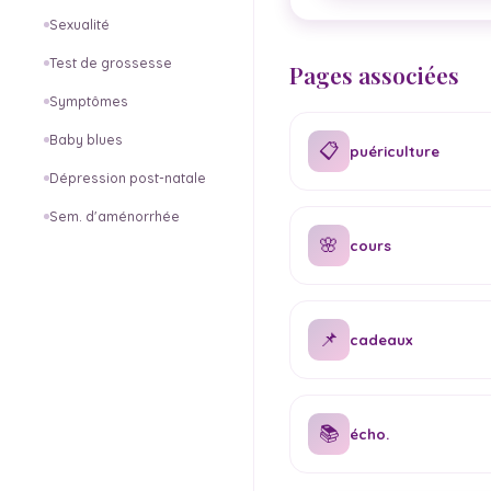
Sexualité
Test de grossesse
Pages associées
Symptômes
Baby blues
📋
puériculture
Dépression post-natale
Sem. d'aménorrhée
🌸
cours
📌
cadeaux
📚
écho.