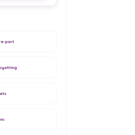
re-part
ysitting
ets
iv.