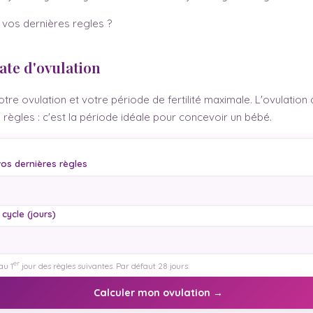
 vos dernières regles ?
date d'ovulation
otre ovulation et votre période de fertilité maximale. L'ovulation
 règles : c'est la période idéale pour concevoir un bébé.
vos dernières règles
cycle (jours)
er
au 1
jour des règles suivantes. Par défaut 28 jours.
Calculer mon ovulation →