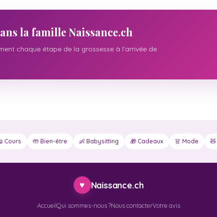
ans la famille Naissance.ch
nt chaque étape de la grossesse à l'arrivée de
📖 Cours
🤲 Bien-être
👶 Babysitting
🎁 Cadeaux
👗 Mode
🧸
♥
Naissance.ch
Accueil
Qui sommes-nous ?
Nous contacter
Votre avis