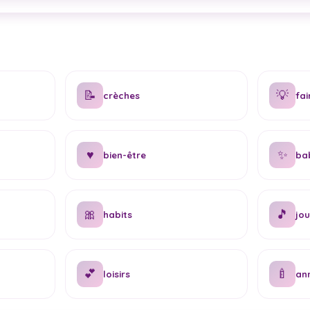
📝
💡
crèches
fai
♥
✨
bien-être
bab
🎀
🎵
habits
jou
💕
🍼
loisirs
ann