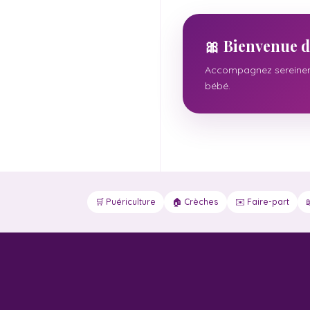
🎀 Bienvenue d
Accompagnez sereineme
bébé.
🛒 Puériculture
🏠 Crèches
✉️ Faire-part