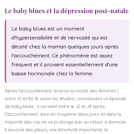
Massage bébé
Statistiques
Le baby blues et la dépression post-natale
Sexualité
Fam. monoparentale
Test de grossesse
Fête des mères
Le baby blues est un moment
Symptômes
Fête des pères
d'hypersensibilité et de nervosité qui est
décelé chez la maman quelques jours après
Baby blues
l'accouchement. Ce phénomène est assez
Dépression post-natale
fréquent et il provient essentiellement d'une
Sem. d'aménorrhée
baisse hormonale chez la femme.
Après l'accouchement, environ la moitié des femmes (
entre 10 et 80 % selon les études) connaissent un épisode
de baby blues : il survient entre le J2 et J4 après
l'accouchement, dure en moyenne deux jours et dans la
majorité des cas ne se prolonge pas au retour à domicile.
Il associe des pleurs, une émotivité importante, le