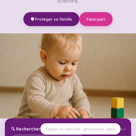
la femme.
🛡️ Protéger sa famille
Faire-part
🔍
Rechercher
ou