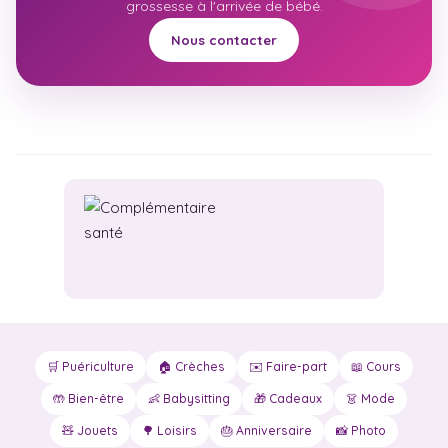
grossesse à l'arrivée de bébé.
Nous contacter
🛒 Puériculture
🏠 Crèches
✉️ Faire-part
📖 Cours
🤲 Bien-être
👶 Babysitting
🎁 Cadeaux
👗 Mode
🧸 Jouets
🌳 Loisirs
🎂 Anniversaire
📸 Photo