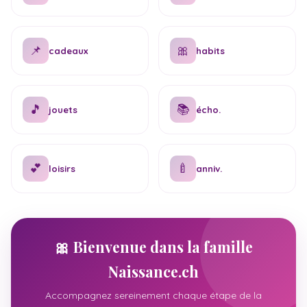
📌
🎀
cadeaux
habits
🎵
📚
jouets
écho.
💕
🍼
loisirs
anniv.
🎀 Bienvenue dans la famille
Naissance.ch
Accompagnez sereinement chaque étape de la