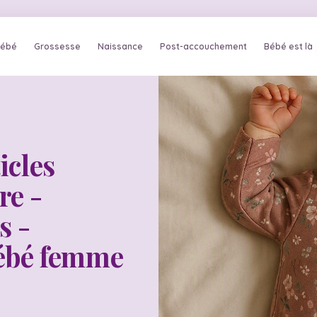
bébé
Grossesse
Naissance
Post-accouchement
Bébé est là
icles
re -
s -
ébé femme