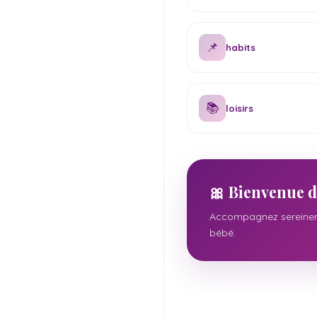
📌
habits
📚
loisirs
🎀 Bienvenue d
Accompagnez sereineme
bébé.