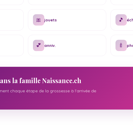
🎀
🎵
jouets
éc
💕
🍼
anniv.
ph
ans la famille Naissance.ch
nt chaque étape de la grossesse à l'arrivée de