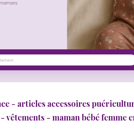
es mamans
nce - articles accessoires puéricult
s - vêtements - maman bébé femme e