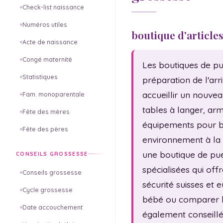
Check-list naissance
Numéros utiles
boutique d'article
Acte de naissance
Congé maternité
Les boutiques de pué
Statistiques
préparation de l'ar
accueillir un nouvea
Fam. monoparentale
tables à langer, arm
Fête des mères
équipements pour béb
Fête des pères
environnement à la f
une boutique de puér
CONSEILS GROSSESSE
spécialisées qui of
Conseils grossesse
sécurité suisses et 
Cycle grossesse
bébé ou comparer les
Date accouchement
également conseillé