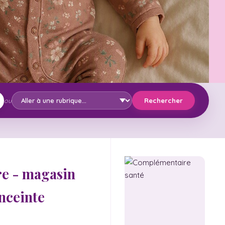
Rechercher
ou
ure - magasin
nceinte