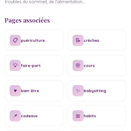
troubles du sommeil, de l'alimentation...
Pages associées
📋
📝
puériculture
crèches
💡
🌸
faire-part
cours
♥
✨
bien-être
babysitting
📌
🎀
cadeaux
habits