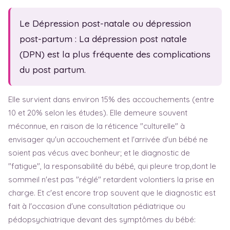
Sexualité
Fam. monoparentale
Test de grossesse
Fête des mères
Le Dépression post-natale ou dépression
Symptômes
Fête des pères
post-partum : La dépression post natale
(DPN) est la plus fréquente des complications
Baby blues
du post partum.
Dépression post-natale
Sem. d'aménorrhée
Elle survient dans environ 15% des accouchements (entre
10 et 20% selon les études). Elle demeure souvent
méconnue, en raison de la réticence "culturelle" à
envisager qu'un accouchement et l'arrivée d'un bébé ne
soient pas vécus avec bonheur; et le diagnostic de
"fatigue", la responsabilité du bébé, qui pleure trop,dont le
sommeil n'est pas "réglé" retardent volontiers la prise en
charge. Et c'est encore trop souvent que le diagnostic est
fait à l'occasion d'une consultation pédiatrique ou
pédopsychiatrique devant des symptômes du bébé: