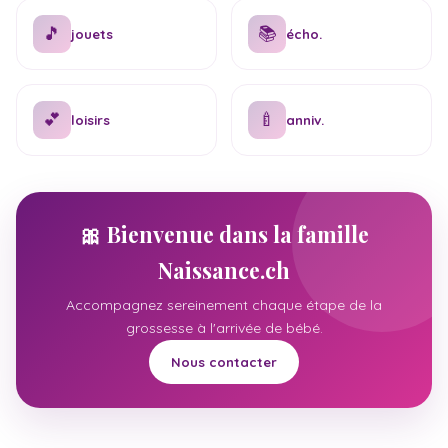
🎵
📚
jouets
écho.
💕
🍼
loisirs
anniv.
🎀 Bienvenue dans la famille
Naissance.ch
Accompagnez sereinement chaque étape de la
grossesse à l'arrivée de bébé.
Nous contacter