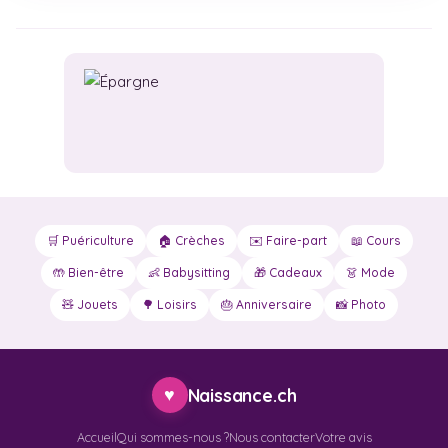
🛒 Puériculture
🏠 Crèches
✉️ Faire-part
📖 Cours
🤲 Bien-être
👶 Babysitting
🎁 Cadeaux
👗 Mode
🧸 Jouets
🌳 Loisirs
🎂 Anniversaire
📸 Photo
♥
Naissance.ch
Accueil
Qui sommes-nous ?
Nous contacter
Votre avis