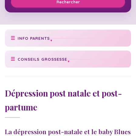
Rechercher
INFO PARENTS
Prise de poids idéale
CONSEILS GROSSESSE
Poids de bébé
Conseils grossesse
Texte faire-part
Cycle grossesse
Check-list naissance
Dépression post natale et post-
Date accouchement
Numéros utiles
partume
Vaccination bébé
Acte de naissance
Échographies
Congé maternité
Massage bébé
Statistiques
La dépression post-natale et le baby Blues