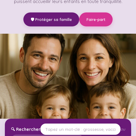
puissent accueillir leurs enfants en toute tranquillité.
🛡️ Protéger sa famille
Faire-part
🔍
Rechercher
ou