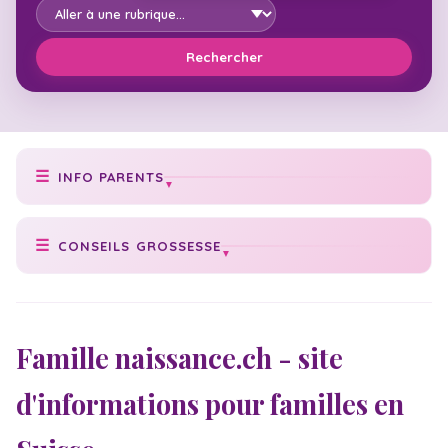
Rechercher
INFO PARENTS
Prise de poids idéale
CONSEILS GROSSESSE
Poids de bébé
Conseils grossesse
Texte faire-part
Cycle grossesse
Check-list naissance
Famille naissance.ch - site
Date accouchement
Numéros utiles
d'informations pour familles en
Vaccination bébé
Acte de naissance
Échographies
Congé maternité