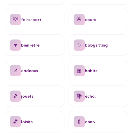
💡
🌸
faire-part
cours
♥
✨
bien-être
babysitting
📌
🎀
cadeaux
habits
🎵
📚
jouets
écho.
💕
🍼
loisirs
anniv.