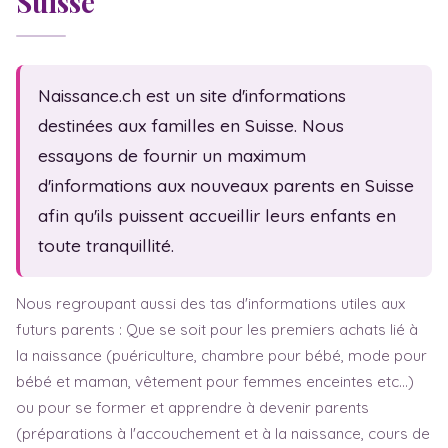
Suisse
Massage bébé
Statistiques
Sexualité
Fam. monoparentale
Test de grossesse
Fête des mères
Naissance.ch est un site d'informations
Symptômes
Fête des pères
destinées aux familles en Suisse. Nous
essayons de fournir un maximum
Baby blues
d'informations aux nouveaux parents en Suisse
Dépression post-natale
afin qu'ils puissent accueillir leurs enfants en
Sem. d'aménorrhée
toute tranquillité.
Nous regroupant aussi des tas d'informations utiles aux
futurs parents : Que se soit pour les premiers achats lié à
la naissance (puériculture, chambre pour bébé, mode pour
bébé et maman, vêtement pour femmes enceintes etc…)
ou pour se former et apprendre à devenir parents
(préparations à l'accouchement et à la naissance, cours de