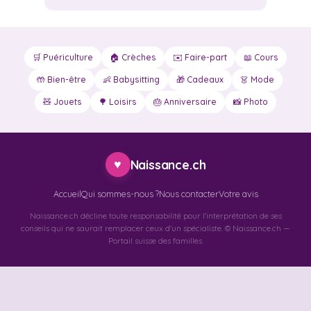
🛒 Puériculture
🏠 Crèches
✉️ Faire-part
📖 Cours
🤲 Bien-être
👶 Babysitting
🎁 Cadeaux
👗 Mode
🧸 Jouets
🌳 Loisirs
🎂 Anniversaire
📸 Photo
♥
Naissance.ch
Accueil
Qui sommes-nous ?
Nous contacter
Votre avis
Naissance.ch décline toute responsabilité pour l'interprétation de ses
conseils qui ne saurait remplacer ceux d'un spécialiste. © Naissance.ch —
Portail suisse des familles.