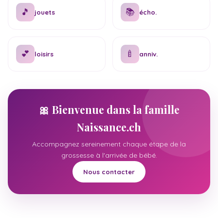
🎵
📚
jouets
écho.
💕
🍼
loisirs
anniv.
🎀 Bienvenue dans la famille
Naissance.ch
Accompagnez sereinement chaque étape de la
grossesse à l'arrivée de bébé.
Nous contacter