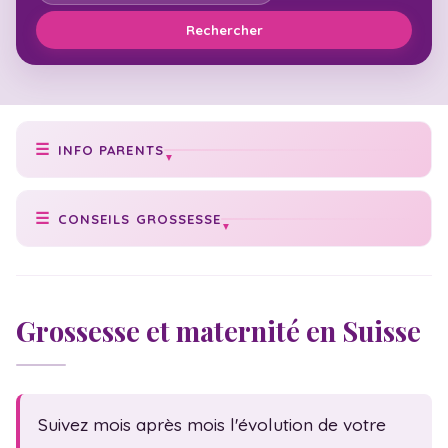
Rechercher
INFO PARENTS
Prise de poids idéale
CONSEILS GROSSESSE
Poids de bébé
Conseils grossesse
Texte faire-part
Cycle grossesse
Check-list naissance
Grossesse et maternité en Suisse
Date accouchement
Numéros utiles
Vaccination bébé
Acte de naissance
Échographies
Congé maternité
Suivez mois après mois l'évolution de votre
Massage bébé
Statistiques