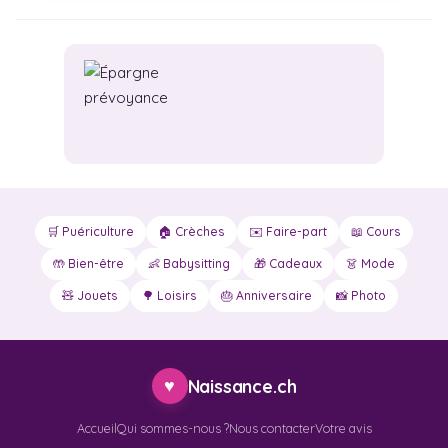
🛒 Puériculture
🏠 Crèches
✉️ Faire-part
📖 Cours
🤲 Bien-être
👶 Babysitting
🎁 Cadeaux
👗 Mode
🧸 Jouets
🌳 Loisirs
🎂 Anniversaire
📸 Photo
♥
Naissance.ch
Accueil
Qui sommes-nous ?
Nous contacter
Votre avis