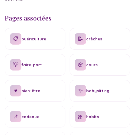
Pages associées
📋
📝
puériculture
crèches
💡
🌸
faire-part
cours
♥
✨
bien-être
babysitting
📌
🎀
cadeaux
habits