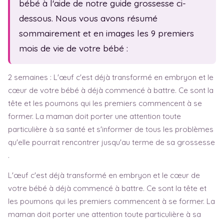
bébé à l'aide de notre guide grossesse ci-
Sexualité
Fam. monoparentale
dessous. Nous vous avons résumé
Test de grossesse
Fête des mères
sommairement et en images les 9 premiers
mois de vie de votre bébé :
Symptômes
Fête des pères
Baby blues
2 semaines : L'œuf c'est déjà transformé en embryon et le
Dépression post-natale
cœur de votre bébé à déjà commencé à battre. Ce sont la
Sem. d'aménorrhée
tête et les poumons qui les premiers commencent à se
former. La maman doit porter une attention toute
particulière à sa santé et s'informer de tous les problèmes
qu'elle pourrait rencontrer jusqu'au terme de sa grossesse
.
L'œuf c'est déjà transformé en embryon et le cœur de
votre bébé à déjà commencé à battre. Ce sont la tête et
les poumons qui les premiers commencent à se former. La
maman doit porter une attention toute particulière à sa