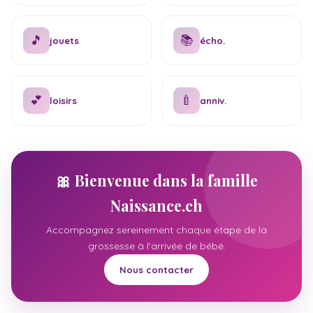
🎵
📚
jouets
écho.
💕
🍼
loisirs
anniv.
🎀 Bienvenue dans la famille
Naissance.ch
Accompagnez sereinement chaque étape de la
grossesse à l'arrivée de bébé.
Nous contacter