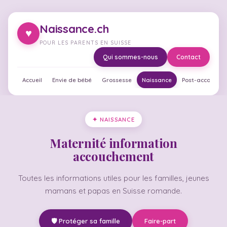
Naissance.ch
♥
POUR LES PARENTS EN SUISSE
Qui sommes-nous
Contact
Accueil
Envie de bébé
Grossesse
Naissance
Post-accouche
✦ NAISSANCE
Maternité information
accouchement
Toutes les informations utiles pour les familles, jeunes
mamans et papas en Suisse romande.
🛡️ Protéger sa famille
Faire-part