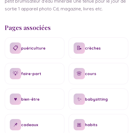
petit brumisateur d'eau minérale Une tenue pour le jour de
sortie 1 appareil photo Cd, magazine, livres etc.
Pages associées
📋
📝
puériculture
crèches
💡
🌸
faire-part
cours
♥
✨
bien-être
babysitting
📌
🎀
cadeaux
habits