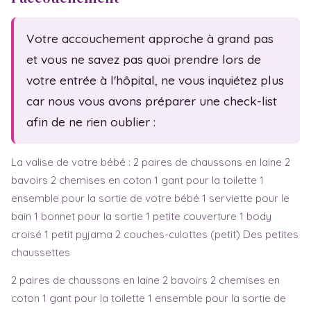
Test de grossesse
Fête des mères
Symptômes
Fête des pères
Votre accouchement approche à grand pas
Baby blues
et vous ne savez pas quoi prendre lors de
votre entrée à l'hôpital, ne vous inquiétez plus
Dépression post-natale
car nous vous avons préparer une check-list
Sem. d'aménorrhée
afin de ne rien oublier :
La valise de votre bébé : 2 paires de chaussons en laine 2
bavoirs 2 chemises en coton 1 gant pour la toilette 1
ensemble pour la sortie de votre bébé 1 serviette pour le
bain 1 bonnet pour la sortie 1 petite couverture 1 body
croisé 1 petit pyjama 2 couches-culottes (petit) Des petites
chaussettes
2 paires de chaussons en laine 2 bavoirs 2 chemises en
coton 1 gant pour la toilette 1 ensemble pour la sortie de