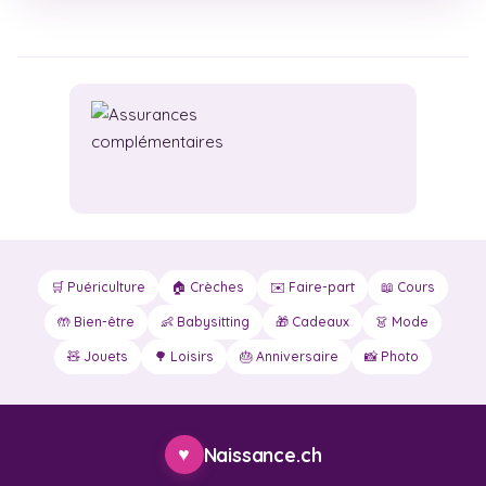
🛒 Puériculture
🏠 Crèches
✉️ Faire-part
📖 Cours
🤲 Bien-être
👶 Babysitting
🎁 Cadeaux
👗 Mode
🧸 Jouets
🌳 Loisirs
🎂 Anniversaire
📸 Photo
♥
Naissance.ch