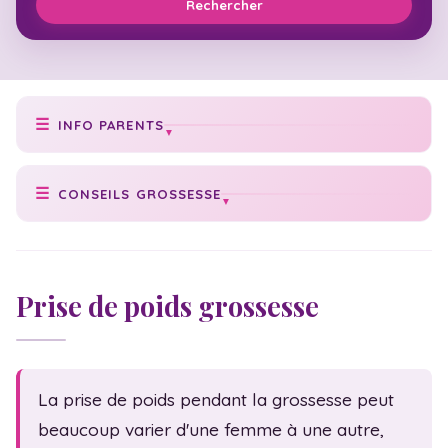
Rechercher
INFO PARENTS
Prise de poids idéale
CONSEILS GROSSESSE
Poids de bébé
Conseils grossesse
Texte faire-part
Cycle grossesse
Check-list naissance
Prise de poids grossesse
Date accouchement
Numéros utiles
Vaccination bébé
Acte de naissance
Échographies
Congé maternité
La prise de poids pendant la grossesse peut
Massage bébé
Statistiques
beaucoup varier d'une femme à une autre,
Sexualité