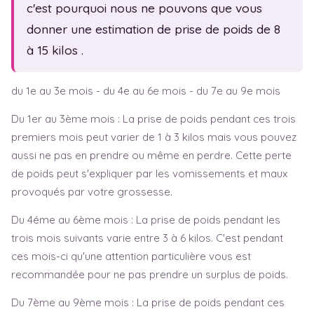
Fam. monoparentale
c'est pourquoi nous ne pouvons que vous
Test de grossesse
Fête des mères
donner une estimation de prise de poids de 8
à 15 kilos .
Symptômes
Fête des pères
Baby blues
du 1e au 3e mois - du 4e au 6e mois - du 7e au 9e mois
Dépression post-natale
Du 1er au 3ème mois : La prise de poids pendant ces trois
Sem. d'aménorrhée
premiers mois peut varier de 1 à 3 kilos mais vous pouvez
aussi ne pas en prendre ou même en perdre. Cette perte
de poids peut s'expliquer par les vomissements et maux
provoqués par votre grossesse.
Du 4éme au 6ème mois : La prise de poids pendant les
trois mois suivants varie entre 3 à 6 kilos. C'est pendant
ces mois-ci qu'une attention particulière vous est
recommandée pour ne pas prendre un surplus de poids.
Du 7ème au 9ème mois : La prise de poids pendant ces