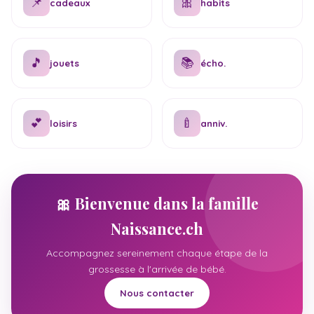
📌
🎀
cadeaux
habits
🎵
📚
jouets
écho.
💕
🍼
loisirs
anniv.
🎀 Bienvenue dans la famille
Naissance.ch
Accompagnez sereinement chaque étape de la
grossesse à l'arrivée de bébé.
Nous contacter