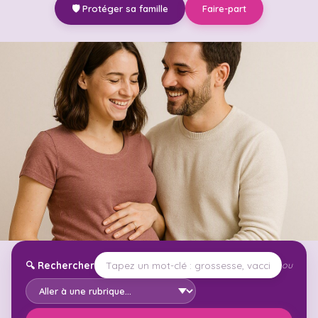
🛡️ Protéger sa famille
Faire-part
🔍
Rechercher
ou