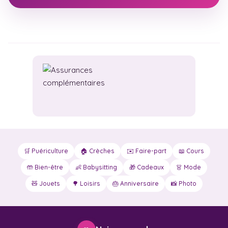
🛒 Puériculture
🏠 Crèches
✉️ Faire-part
📖 Cours
🤲 Bien-être
👶 Babysitting
🎁 Cadeaux
👗 Mode
🧸 Jouets
🌳 Loisirs
🎂 Anniversaire
📸 Photo