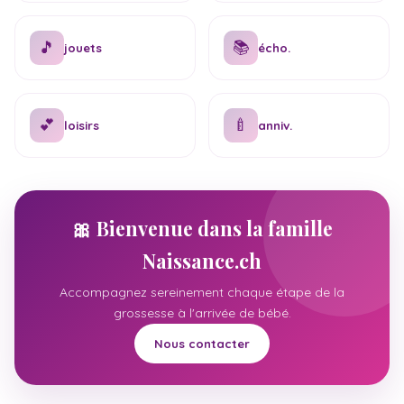
🎵
📚
jouets
écho.
💕
🍼
loisirs
anniv.
🎀 Bienvenue dans la famille
Naissance.ch
Accompagnez sereinement chaque étape de la
grossesse à l'arrivée de bébé.
Nous contacter