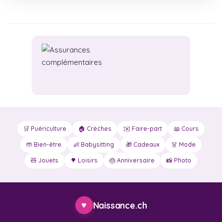
🛒 Puériculture
🏠 Crèches
✉️ Faire-part
📖 Cours
🤲 Bien-être
👶 Babysitting
🎁 Cadeaux
👗 Mode
🧸 Jouets
🌳 Loisirs
🎂 Anniversaire
📸 Photo
♥
Naissance.ch