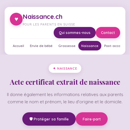
Naissance.ch
♥
POUR LES PARENTS EN SUISSE
Qui sommes-nous
Contact
Accueil
Envie de bébé
Grossesse
Naissance
Post-accouche
✦ NAISSANCE
Acte certificat extrait de naissance
Il donne également les informations relatives aux parents
comme le nom et prénom, le lieu d'origine et le domicile.
🛡️ Protéger sa famille
Faire-part