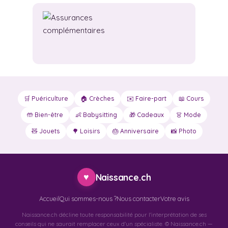
🛒 Puériculture
🏠 Crèches
✉️ Faire-part
📖 Cours
🤲 Bien-être
👶 Babysitting
🎁 Cadeaux
👗 Mode
🧸 Jouets
🌳 Loisirs
🎂 Anniversaire
📸 Photo
♥
Naissance.ch
Accueil
Qui sommes-nous ?
Nous contacter
Votre avis
Naissance.ch décline toute responsabilité pour l'interprétation de ses
conseils qui ne saurait remplacer ceux d'un spécialiste. © Naissance.ch —