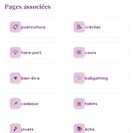
Pages associées
📋
📝
puériculture
crèches
💡
🌸
faire-part
cours
♥
✨
bien-être
babysitting
📌
🎀
cadeaux
habits
🎵
📚
jouets
écho.