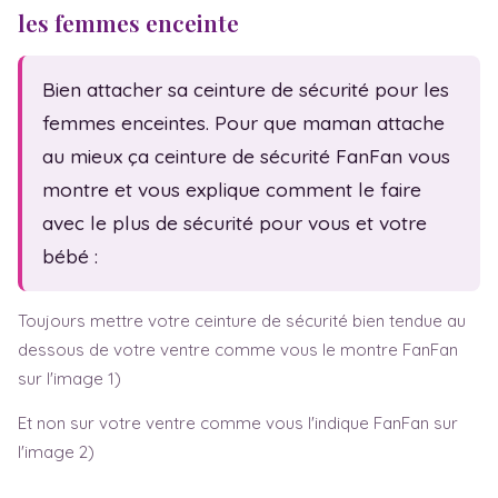
Sexualité
Fam. monoparentale
les femmes enceinte
Test de grossesse
Fête des mères
Symptômes
Fête des pères
Bien attacher sa ceinture de sécurité pour les
Baby blues
femmes enceintes. Pour que maman attache
au mieux ça ceinture de sécurité FanFan vous
Dépression post-natale
montre et vous explique comment le faire
Sem. d'aménorrhée
avec le plus de sécurité pour vous et votre
bébé :
Toujours mettre votre ceinture de sécurité bien tendue au
dessous de votre ventre comme vous le montre FanFan
sur l'image 1)
Et non sur votre ventre comme vous l'indique FanFan sur
l'image 2)