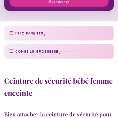
Rechercher
INFO PARENTS
Prise de poids idéale
CONSEILS GROSSESSE
Poids de bébé
Conseils grossesse
Texte faire-part
Cycle grossesse
Check-list naissance
Ceinture de sécurité bébé femme
Date accouchement
Numéros utiles
enceinte
Vaccination bébé
Acte de naissance
Échographies
Congé maternité
Massage bébé
Statistiques
Bien attacher la ceinture de sécurité pour