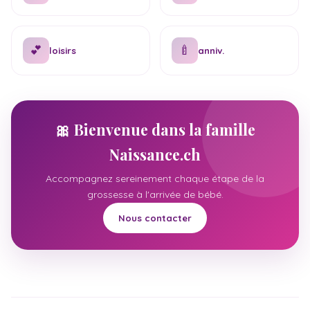
💕
🍼
loisirs
anniv.
🎀 Bienvenue dans la famille
Naissance.ch
Accompagnez sereinement chaque étape de la
grossesse à l'arrivée de bébé.
Nous contacter