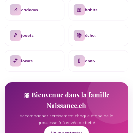
📌
🎀
cadeaux
habits
🎵
📚
jouets
écho.
💕
🍼
loisirs
anniv.
🎀 Bienvenue dans la famille
Naissance.ch
Accompagnez sereinement chaque étape de la
grossesse à l'arrivée de bébé.
Nous contacter