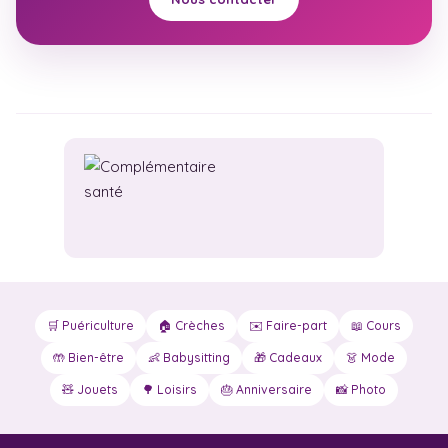
🛒 Puériculture
🏠 Crèches
✉️ Faire-part
📖 Cours
🤲 Bien-être
👶 Babysitting
🎁 Cadeaux
👗 Mode
🧸 Jouets
🌳 Loisirs
🎂 Anniversaire
📸 Photo