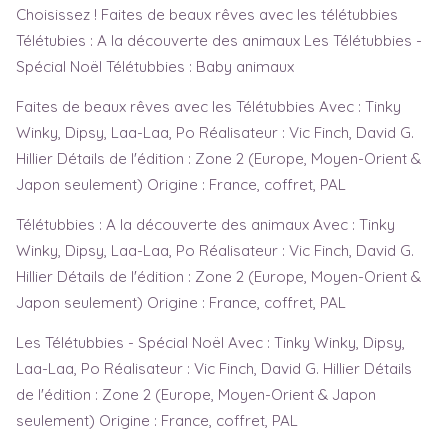
Test de grossesse
Fête des mères
Choisissez ! Faites de beaux rêves avec les télétubbies
Télétubies : A la découverte des animaux Les Télétubbies -
Symptômes
Fête des pères
Spécial Noël Télétubbies : Baby animaux
Baby blues
Faites de beaux rêves avec les Télétubbies Avec : Tinky
Dépression post-natale
Winky, Dipsy, Laa-Laa, Po Réalisateur : Vic Finch, David G.
Sem. d'aménorrhée
Hillier Détails de l'édition : Zone 2 (Europe, Moyen-Orient &
Japon seulement) Origine : France, coffret, PAL
Télétubbies : A la découverte des animaux Avec : Tinky
Winky, Dipsy, Laa-Laa, Po Réalisateur : Vic Finch, David G.
Hillier Détails de l'édition : Zone 2 (Europe, Moyen-Orient &
Japon seulement) Origine : France, coffret, PAL
Les Télétubbies - Spécial Noël Avec : Tinky Winky, Dipsy,
Laa-Laa, Po Réalisateur : Vic Finch, David G. Hillier Détails
de l'édition : Zone 2 (Europe, Moyen-Orient & Japon
seulement) Origine : France, coffret, PAL