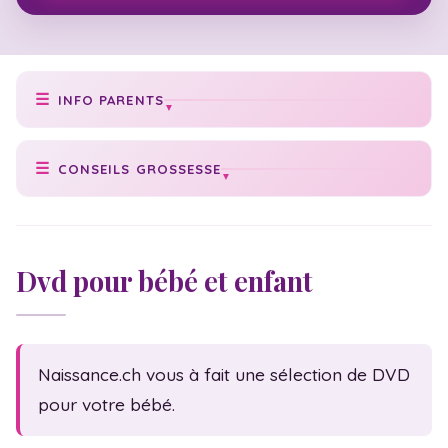
INFO PARENTS
Prise de poids idéale
CONSEILS GROSSESSE
Poids de bébé
Conseils grossesse
Texte faire-part
Cycle grossesse
Check-list naissance
Dvd pour bébé et enfant
Date accouchement
Numéros utiles
Vaccination bébé
Acte de naissance
Échographies
Congé maternité
Naissance.ch vous à fait une sélection de DVD
Massage bébé
Statistiques
pour votre bébé.
Sexualité
Fam. monoparentale