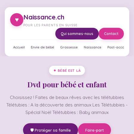
Naissance.ch
♥
POUR LES PARENTS EN SUISSE
Qui sommes-nous
Contact
Accueil
Envie de bébé
Grossesse
Naissance
Post-accouche
✦ BÉBÉ EST LÀ
Dvd pour bébé et enfant
Choisissez ! Faites de beaux rêves avec les télétubbies
Télétubies : A la découverte des animaux Les Télétubbies -
Spécial Noël Télétubbies : Baby animaux
🛡️ Protéger sa famille
Faire-part