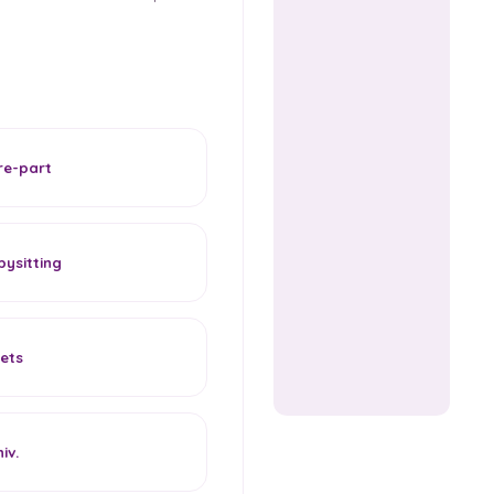
re-part
ysitting
ets
iv.