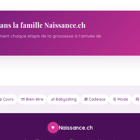
ans la famille Naissance.ch
nt chaque étape de la grossesse à l'arrivée de
📖 Cours
🤲 Bien-être
👶 Babysitting
🎁 Cadeaux
👗 Mode
🧸
♥
Naissance.ch