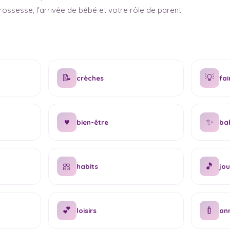
ossesse, l'arrivée de bébé et votre rôle de parent.
📝
💡
crèches
fai
♥
✨
bien-être
bab
🎀
🎵
habits
jou
💕
🍼
loisirs
ann