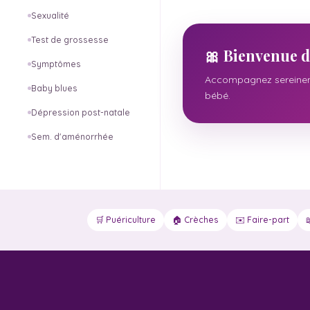
Sexualité
Test de grossesse
🎀 Bienvenue d
Symptômes
Accompagnez sereineme
Baby blues
bébé.
Dépression post-natale
Sem. d'aménorrhée
🛒 Puériculture
🏠 Crèches
✉️ Faire-part