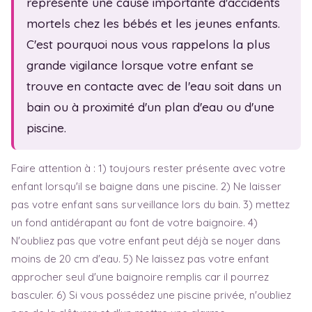
représente une cause importante d'accidents
Test de grossesse
Fête des mères
mortels chez les bébés et les jeunes enfants.
Symptômes
Fête des pères
C'est pourquoi nous vous rappelons la plus
Baby blues
grande vigilance lorsque votre enfant se
Dépression post-natale
trouve en contacte avec de l'eau soit dans un
Sem. d'aménorrhée
bain ou à proximité d'un plan d'eau ou d'une
piscine.
Faire attention à : 1) toujours rester présente avec votre
enfant lorsqu'il se baigne dans une piscine. 2) Ne laisser
pas votre enfant sans surveillance lors du bain. 3) mettez
un fond antidérapant au font de votre baignoire. 4)
N'oubliez pas que votre enfant peut déjà se noyer dans
moins de 20 cm d'eau. 5) Ne laissez pas votre enfant
approcher seul d'une baignoire remplis car il pourrez
basculer. 6) Si vous possédez une piscine privée, n'oubliez