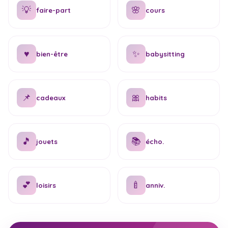
💡
🌸
faire-part
cours
♥
✨
bien-être
babysitting
📌
🎀
cadeaux
habits
🎵
📚
jouets
écho.
💕
🍼
loisirs
anniv.