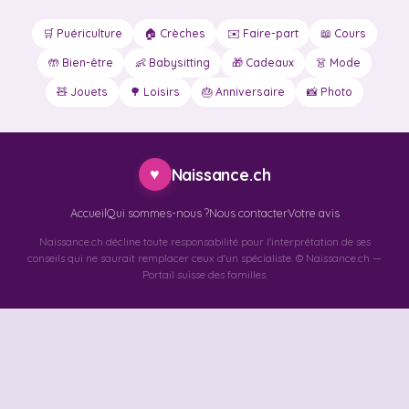
🛒 Puériculture
🏠 Crèches
✉️ Faire-part
📖 Cours
🤲 Bien-être
👶 Babysitting
🎁 Cadeaux
👗 Mode
🧸 Jouets
🌳 Loisirs
🎂 Anniversaire
📸 Photo
♥
Naissance.ch
Accueil
Qui sommes-nous ?
Nous contacter
Votre avis
Naissance.ch décline toute responsabilité pour l'interprétation de ses
conseils qui ne saurait remplacer ceux d'un spécialiste. © Naissance.ch —
Portail suisse des familles.