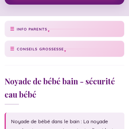
INFO PARENTS
Prise de poids idéale
CONSEILS GROSSESSE
Poids de bébé
Conseils grossesse
Texte faire-part
Cycle grossesse
Check-list naissance
Noyade de bébé bain - sécurité
Date accouchement
Numéros utiles
eau bébé
Vaccination bébé
Acte de naissance
Échographies
Congé maternité
Massage bébé
Statistiques
Noyade de bébé dans le bain : La noyade
Sexualité
Fam. monoparentale