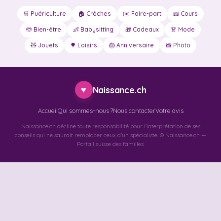
🛒 Puériculture
🏠 Crèches
✉️ Faire-part
📖 Cours
🤲 Bien-être
👶 Babysitting
🎁 Cadeaux
👗 Mode
🧸 Jouets
🌳 Loisirs
🎂 Anniversaire
📸 Photo
♥
Naissance.ch
Accueil
Qui sommes-nous ?
Nous contacter
Votre avis
Naissance.ch décline toute responsabilité pour l'interprétation de ses
conseils qui ne saurait remplacer ceux d'un spécialiste. © Naissance.ch —
Portail suisse des familles.