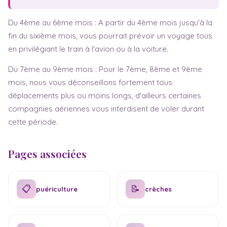
Test de grossesse
Fête des mères
Du 4ème au 6ème mois : A partir du 4ème mois jusqu'à la
Symptômes
Fête des pères
fin du sixième mois, vous pourrait prévoir un voyage tous
Baby blues
en privilégiant le train à l'avion ou à la voiture.
Dépression post-natale
Du 7ème au 9ème mois : Pour le 7ème, 8ème et 9ème
Sem. d'aménorrhée
mois, nous vous déconseillons fortement tous
déplacements plus ou moins longs, d'ailleurs certaines
compagnies aériennes vous interdisent de voler durant
cette période.
Pages associées
📋
📝
puériculture
crèches