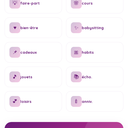
💡
🌸
faire-part
cours
♥
✨
bien-être
babysitting
📌
🎀
cadeaux
habits
🎵
📚
jouets
écho.
💕
🍼
loisirs
anniv.