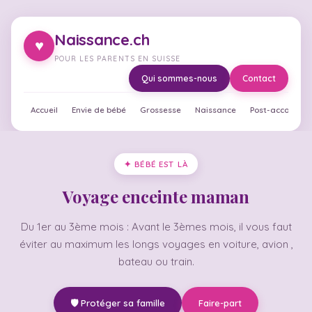
Naissance.ch
♥
POUR LES PARENTS EN SUISSE
Qui sommes-nous
Contact
Accueil
Envie de bébé
Grossesse
Naissance
Post-accouche
✦ BÉBÉ EST LÀ
Voyage enceinte maman
Du 1er au 3ème mois : Avant le 3èmes mois, il vous faut
éviter au maximum les longs voyages en voiture, avion ,
bateau ou train.
🛡️ Protéger sa famille
Faire-part